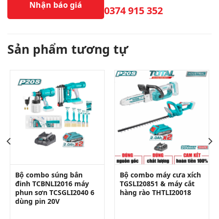
Nhận báo giá
0374 915 352
Sản phẩm tương tự
Bộ combo súng bắn
Bộ combo máy cưa xích
đinh TCBNLI2016 máy
TGSLI20851 & máy cắt
phun sơn TCSGLI2040 6
hàng rào THTLI20018
dùng pin 20V