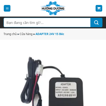
Bỏ
qua
nội
dung
Tìm
kiếm:
Trang chủ
»
Cửa hàng
»
ADAPTER 24V 15 Béc