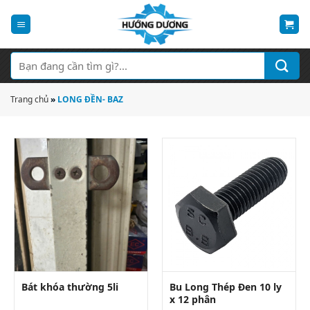
Bỏ
qua
nội
dung
Tìm
kiếm:
Trang chủ
»
LONG ĐỀN- BAZ
Bu Long Thép Đen 10 ly
Bát khóa thường 5li
x 12 phân