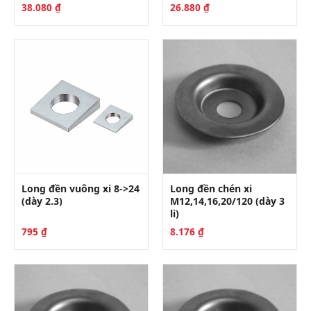
38.080
₫
26.880
₫
Long đền vuông xi 8->24
Long đền chén xi
(dày 2.3)
M12,14,16,20/120 (dày 3
li)
795
₫
8.176
₫