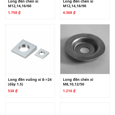
Long đền chén xi
Long đền chén xi
M12,14,16/60
M12,14,16/90
1.758
₫
4.368
₫
Long đền vuông xi 8->24
Long đền chén xi
(dày 1.5)
M8,10,12/50
538
₫
1.210
₫