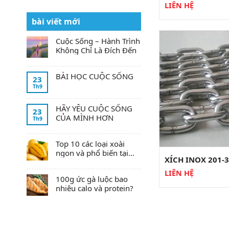
LIÊN HỆ
bài viết mới
Cuộc Sống – Hành Trình
Không Chỉ Là Đích Đến
BÀI HỌC CUỘC SỐNG
23
Th9
HÃY YÊU CUỘC SỐNG
23
CỦA MÌNH HƠN
Th9
Top 10 các loại xoài
ngon và phổ biến tại
XÍCH INOX 201-
Việt Nam
LIÊN HỆ
100g ức gà luộc bao
nhiêu calo và protein?