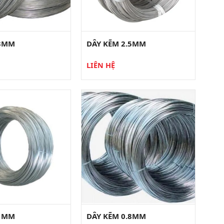
 3MM
DÂY KẼM 2.5MM
LIÊN HỆ
 1MM
DÂY KẼM 0.8MM