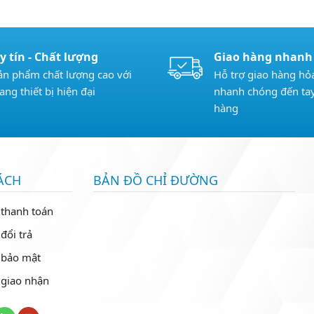
y tín - Chất lượng
Giao hàng nhanh
ản phẩm chất lượng cao với
Hỗ trợ giao hàng hỏa
rang thiết bị hiện đại
nhanh chóng đến ta
hàng
ÁCH
BẢN ĐỒ CHỈ ĐƯỜNG
 thanh toán
đổi trả
 bảo mật
 giao nhận