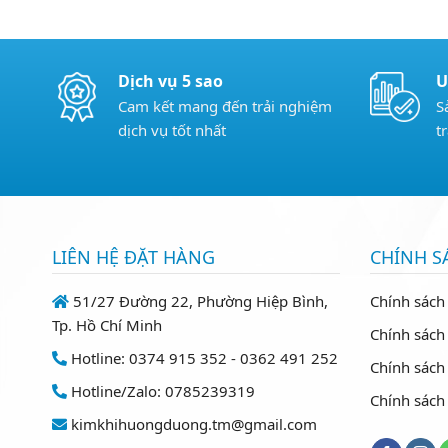
Dịch vụ 5 sao
U
Cam kết mang đến trải nghiệm
S
dịch vụ tốt nhất
t
LIÊN HỆ ĐẶT HÀNG
CHÍNH S
51/27 Đường 22, Phường Hiệp Bình,
Chính sách
Tp. Hồ Chí Minh
Chính sách 
Hotline: 0374 915 352 - 0362 491 252
Chính sách
Hotline/Zalo: 0785239319
Chính sách
kimkhihuongduong.tm@gmail.com