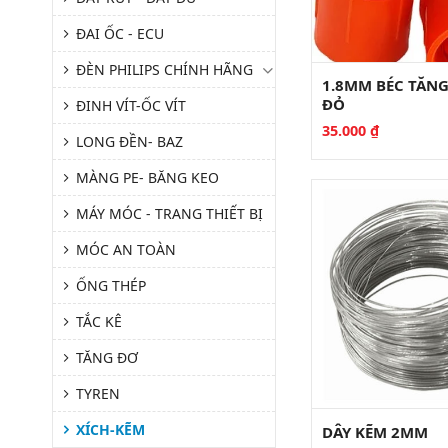
ĐAI ỐC - ECU
ĐÈN PHILIPS CHÍNH HÃNG
1.8MM BÉC TĂN
ĐỎ
ĐINH VÍT-ỐC VÍT
35.000
₫
LONG ĐỀN- BAZ
MÀNG PE- BĂNG KEO
MÁY MÓC - TRANG THIẾT BỊ
MÓC AN TOÀN
ỐNG THÉP
TẮC KÊ
TĂNG ĐƠ
TYREN
XÍCH-KẼM
DÂY KẼM 2MM