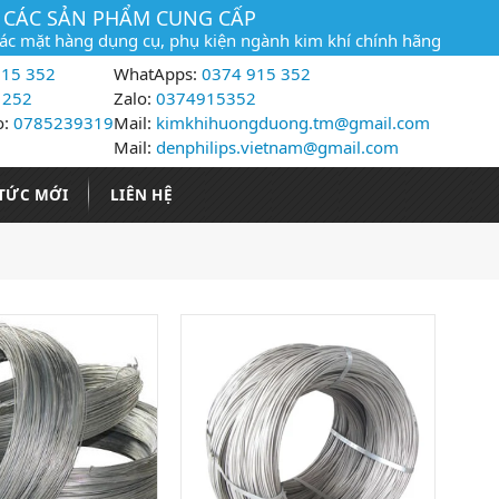
CÁC SẢN PHẨM CUNG CẤP
các mặt hàng dụng cụ, phụ kiện ngành kim khí chính hãng
15 352
WhatApps:
0374 915 352
 252
Zalo:
0374915352
o:
0785239319
Mail:
kimkhihuongduong.tm@gmail.com
Mail:
denphilips.vietnam@gmail.com
 TỨC MỚI
LIÊN HỆ