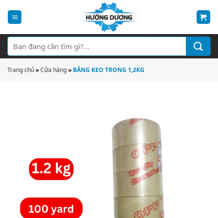
Bỏ
qua
nội
dung
Tìm
kiếm:
Trang chủ
»
Cửa hàng
»
BĂNG KEO TRONG 1,2KG