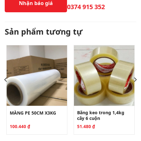
Nhận báo giá
0374 915 352
Sản phẩm tương tự
Băng keo trong 1,4kg
MÀNG PE 50CM X3KG
cây 6 cuộn
100.440
₫
51.480
₫