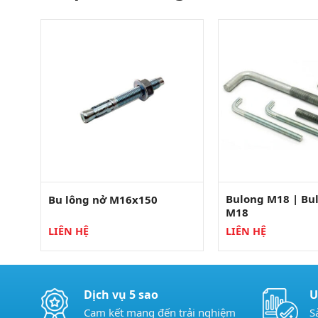
Bulong M18 | Bu
Bu lông nở M16x150
M18
LIÊN HỆ
LIÊN HỆ
Dịch vụ 5 sao
U
Cam kết mang đến trải nghiệm
S