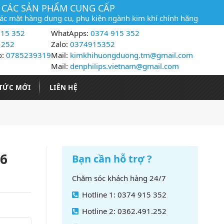
CÁC SẢN PHẨM CUNG CẤP
các mặt hàng dụng cụ, phụ kiện ngành kim khí chính hãng
15 352
WhatApps:
0374 915 352
 252
Zalo:
0374915352
o:
0785239319
Mail:
kimkhihuongduong.tm@gmail.com
Mail:
denphilips.vietnam@gmail.com
 TỨC MỚI
LIÊN HỆ
 6
Bạn cần hỗ trợ ?
Chăm sóc khách hàng 24/7
Hotline 1: 0374 915 352
Hotline 2: 0362.491.252