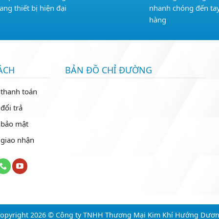
rang thiết bị hiện đại
nhanh chóng đến ta
hàng
ÁCH
BẢN ĐỒ CHỈ ĐƯỜNG
 thanh toán
đổi trả
 bảo mật
 giao nhận
opyright 2026 © Công ty TNHH Thương Mại Kim Khí Hướng Dươ