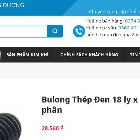
G DƯƠNG
Chuyên cung cấp sỉ/lẻ 
Hotline bán hàng:
0374 9
Hotline tư vấn:
0362 491
Liên hệ mua đèn qua Zal
SẢN PHẨM KIM KHÍ
CHÍNH SÁCH KHÁCH HÀNG
TIN
Bulong Thép Đen 18 ly x
phân
28.560
₫