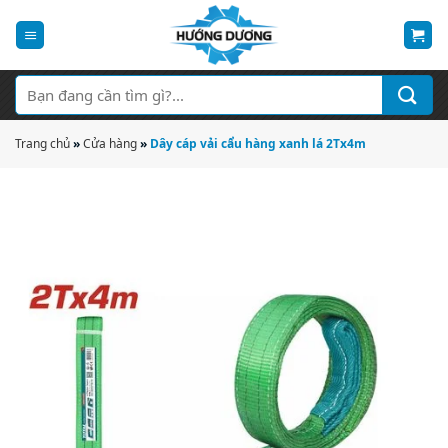
Bỏ
qua
nội
dung
Tìm
kiếm:
Trang chủ
»
Cửa hàng
»
Dây cáp vải cẩu hàng xanh lá 2Tx4m