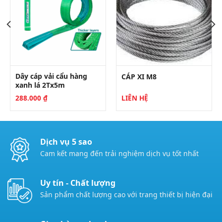
Dây cáp vải cẩu hàng
CÁP XI M8
xanh lá 2Tx5m
288.000
₫
LIÊN HỆ
Dịch vụ 5 sao
Cam kết mang đến trải nghiệm dịch vụ tốt nhất
Uy tín - Chất lượng
Sản phẩm chất lượng cao với trang thiết bị hiện đại