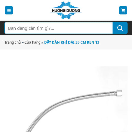
Bỏ
qua
nội
dung
Tìm
kiếm:
Trang chủ
»
Cửa hàng
»
DÂY DẪN KHÍ DÀI 35 CM REN 13