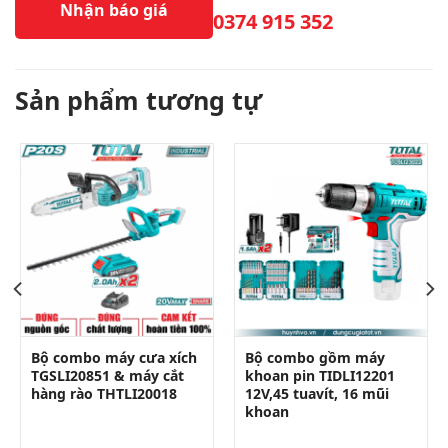
Nhận báo giá
0374 915 352
Sản phẩm tương tự
Bộ combo máy cưa xích
Bộ combo gồm máy
TGSLI20851 & máy cắt
khoan pin TIDLI12201
hàng rào THTLI20018
12V,45 tuavít, 16 mũi
khoan