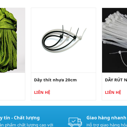
Dây thít nhựa 20cm
DÂY RÚT 
LIÊN HỆ
LIÊN HỆ
y tín - Chất lượng
Giao hàng nhanh
ản phẩm chất lượng cao với
Hỗ trợ giao hàng hỏa