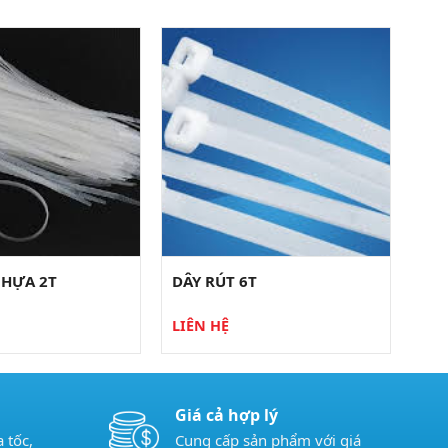
NHỰA 2T
DÂY RÚT 6T
LIÊN HỆ
Giá cả hợp lý
 tốc,
Cung cấp sản phẩm với giá