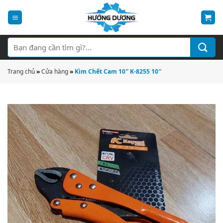
Bỏ
qua
nội
dung
Tìm
kiếm:
Trang chủ
»
Cửa hàng
»
Kìm Chết Cam 10″ K-8255 10″