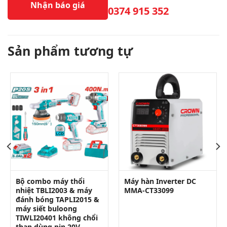
Nhận báo giá
0374 915 352
Sản phẩm tương tự
Bộ combo máy thổi
Máy hàn Inverter DC
nhiệt TBLI2003 & máy
MMA-CT33099
đánh bóng TAPLI2015 &
máy siết buloong
TIWLI20401 không chổi
than dùng pin 20V