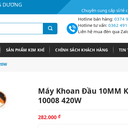
G DƯƠNG
Chuyên cung cấp sỉ/lẻ 
Hotline bán hàng:
0374 9
Hotline tư vấn:
0362 491
Liên hệ mua đèn qua Zal
SẢN PHẨM KIM KHÍ
CHÍNH SÁCH KHÁCH HÀNG
TIN
420W
Máy Khoan Đầu 10MM K
10008 420W
282.000
₫