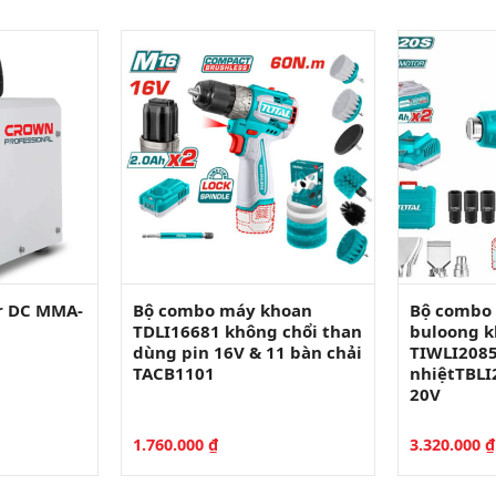
r DC MMA-
Bộ combo máy khoan
Bộ combo 
TDLI16681 không chổi than
buloong k
dùng pin 16V & 11 bàn chải
TIWLI2085
TACB1101
nhiệtTBLI
20V
1.760.000
₫
3.320.000
₫