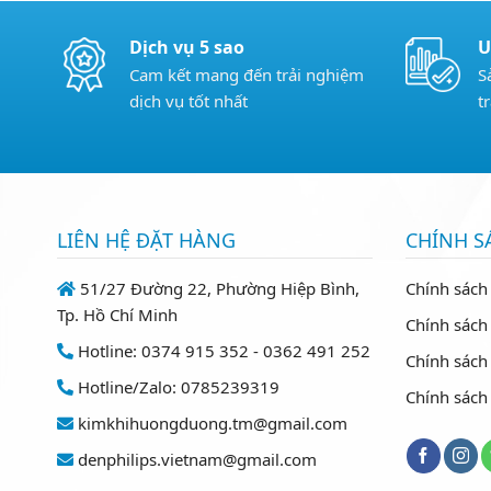
Dịch vụ 5 sao
U
Cam kết mang đến trải nghiệm
S
dịch vụ tốt nhất
t
LIÊN HỆ ĐẶT HÀNG
CHÍNH S
51/27 Đường 22, Phường Hiệp Bình,
Chính sách
Tp. Hồ Chí Minh
Chính sách 
Hotline: 0374 915 352 - 0362 491 252
Chính sách
Hotline/Zalo: 0785239319
Chính sách
kimkhihuongduong.tm@gmail.com
denphilips.vietnam@gmail.com