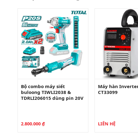
tố
Bộ combo máy siết
Máy hàn Inverte
y
buloong TIWLI2038 &
CT33099
TDRLI206015 dùng pin 20V
 bộ
2.800.000
₫
LIÊN HỆ