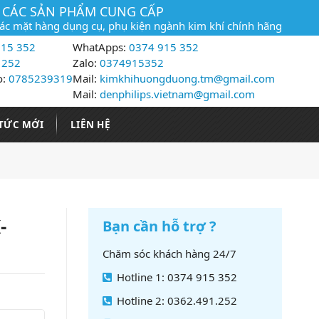
CÁC SẢN PHẨM CUNG CẤP
các mặt hàng dụng cụ, phụ kiện ngành kim khí chính hãng
15 352
WhatApps:
0374 915 352
 252
Zalo:
0374915352
o:
0785239319
Mail:
kimkhihuongduong.tm@gmail.com
Mail:
denphilips.vietnam@gmail.com
 TỨC MỚI
LIÊN HỆ
-
Bạn cần hỗ trợ ?
Chăm sóc khách hàng 24/7
Hotline 1: 0374 915 352
Hotline 2: 0362.491.252