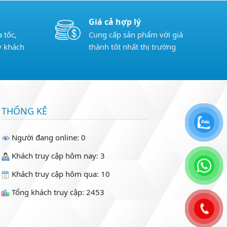
Giá cả hợp lý
 tốc,
Cung cấp sản phẩm với giá
y khách
thành tốt nhất thị trường
THỐNG KÊ
Người đang online: 0
Khách truy cập hôm nay: 3
Khách truy cập hôm qua: 10
Tổng khách truy cập: 2453