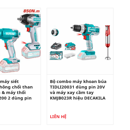
máy siết
Bộ combo máy khoan búa
hông chổi than
TIDLI20031 dùng pin 20V
 & máy thổi
và máy xay cầm tay
200 2 dùng pin
KMJB023R hiệu DECAKILA
LIÊN HỆ