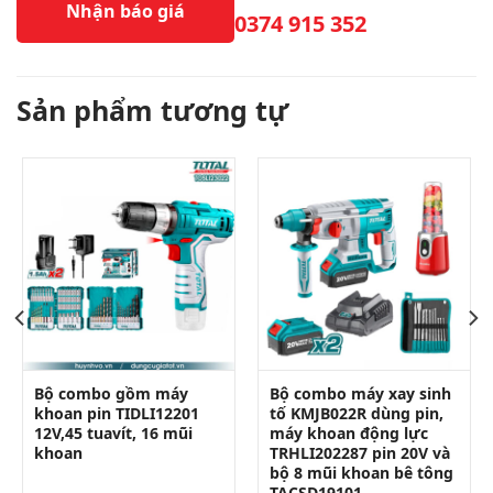
Nhận báo giá
0374 915 352
Sản phẩm tương tự
Bộ combo gồm máy
Bộ combo máy xay sinh
khoan pin TIDLI12201
tố KMJB022R dùng pin,
12V,45 tuavít, 16 mũi
máy khoan động lực
khoan
TRHLI202287 pin 20V và
bộ 8 mũi khoan bê tông
TACSD19101