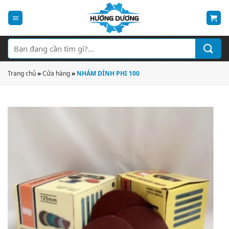
Bỏ
qua
nội
dung
Tìm
kiếm:
Trang chủ
»
Cửa hàng
»
NHÁM DÍNH PHI 100