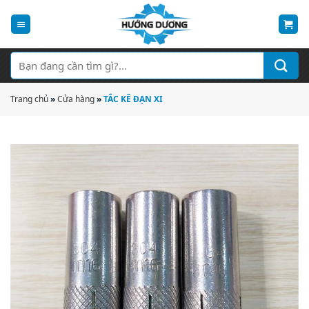
Bỏ
qua
nội
dung
Tìm
kiếm:
Trang chủ
»
Cửa hàng
»
TẮC KÊ ĐẠN XI