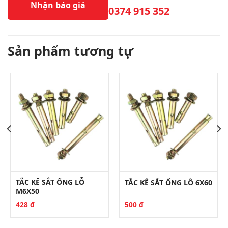
Nhận báo giá
0374 915 352
Sản phẩm tương tự
TẮC KÊ SẮT ỐNG LỖ
TẮC KÊ SẮT ỐNG LỖ 6X60
M6X50
428
₫
500
₫