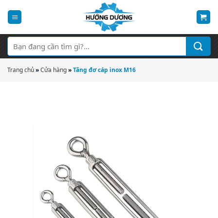
Bỏ
qua
nội
dung
Tìm
kiếm:
Trang chủ
»
Cửa hàng
»
Tăng đơ cáp inox M16