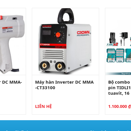
r DC MMA-
Máy hàn Inverter DC MMA
Bộ combo
-CT33100
pin TIDLI
tuavít, 1
LIÊN HỆ
1.100.000
₫