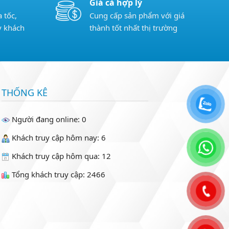
Giá cả hợp lý
 tốc,
Cung cấp sản phẩm với giá
y khách
thành tốt nhất thị trường
THỐNG KÊ
Người đang online: 0
Khách truy cập hôm nay: 6
Khách truy cập hôm qua: 12
Tổng khách truy cập: 2466