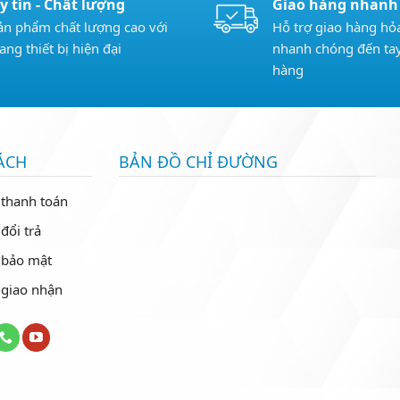
y tín - Chất lượng
Giao hàng nhanh
ản phẩm chất lượng cao với
Hỗ trợ giao hàng hỏa
rang thiết bị hiện đại
nhanh chóng đến ta
hàng
ÁCH
BẢN ĐỒ CHỈ ĐƯỜNG
 thanh toán
đổi trả
 bảo mật
 giao nhận