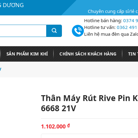
G DƯƠNG
Chuyên cung cấp sỉ/lẻ 
Hotline bán hàng:
0374 9
Hotline tư vấn:
0362 491
Liên hệ mua đèn qua Zal
SẢN PHẨM KIM KHÍ
CHÍNH SÁCH KHÁCH HÀNG
TIN
V
Thân Máy Rút Rive Pin K
6668 21V
1.102.000
₫