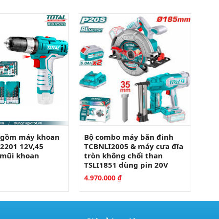
 gồm máy khoan
Bộ combo máy bắn đinh
12201 12V,45
TCBNLI2005 & máy cưa đĩa
6 mũi khoan
tròn không chổi than
TSLI1851 dùng pin 20V
4.970.000
₫