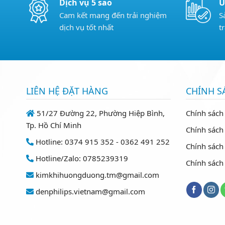
Dịch vụ 5 sao
U
Cam kết mang đến trải nghiệm
S
dịch vụ tốt nhất
t
LIÊN HỆ ĐẶT HÀNG
CHÍNH S
51/27 Đường 22, Phường Hiệp Bình,
Chính sách
Tp. Hồ Chí Minh
Chính sách 
Hotline: 0374 915 352 - 0362 491 252
Chính sách
Hotline/Zalo: 0785239319
Chính sách
kimkhihuongduong.tm@gmail.com
denphilips.vietnam@gmail.com