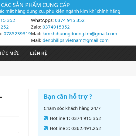
CÁC SẢN PHẨM CUNG CẤP
các mặt hàng dụng cụ, phụ kiện ngành kim khí chính hãng
15 352
WhatApps:
0374 915 352
 252
Zalo:
0374915352
o:
0785239319
Mail:
kimkhihuongduong.tm@gmail.com
Mail:
denphilips.vietnam@gmail.com
 TỨC MỚI
LIÊN HỆ
-
Bạn cần hỗ trợ ?
Chăm sóc khách hàng 24/7
Hotline 1: 0374 915 352
Hotline 2: 0362.491.252