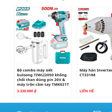
Bộ combo máy siết
Máy hàn Inverte
buloong TIWLI2050 không
CT33188
20V
chổi than dùng pin 20V &
máy trộn cầm tay TMK021T
3.330.000
₫
LIÊN HỆ