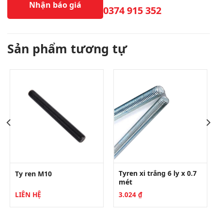
Nhận báo giá
0374 915 352
Sản phẩm tương tự
Tyren xi trắng 6 ly x 0.7
Ty ren M10
mét
LIÊN HỆ
3.024
₫