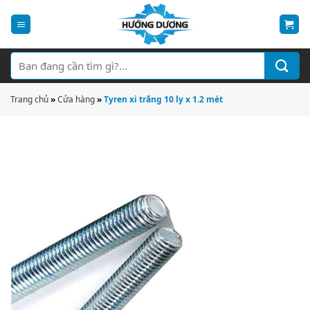
Bỏ
qua
nội
dung
Tìm
kiếm:
Trang chủ
»
Cửa hàng
»
Tyren xi trắng 10 ly x 1.2 mét