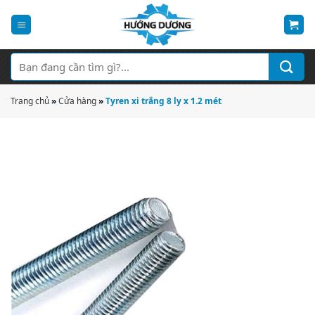
Bỏ
qua
nội
dung
Tìm
kiếm:
Trang chủ
»
Cửa hàng
»
Tyren xi trắng 8 ly x 1.2 mét