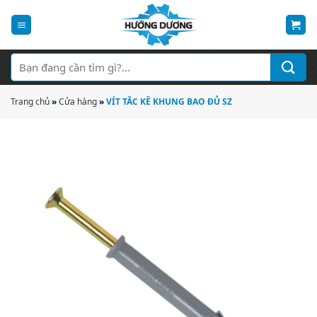
Bỏ
qua
nội
dung
Tìm
kiếm:
Trang chủ
»
Cửa hàng
»
VÍT TẮC KÊ KHUNG BAO ĐỦ SZ