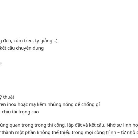
g đen, cùm treo, ty giằng…)
h kết cấu chuyên dụng
a
ỹ thuật
yren inox hoặc mạ kẽm nhúng nóng để chống gỉ
 chịu tải trọng cao
ùng quan trọng trong thi công, lắp đặt và kết cấu. Nhờ sự linh hoạ
rở thành một phần không thể thiếu trong mọi công trình – từ nhỏ 