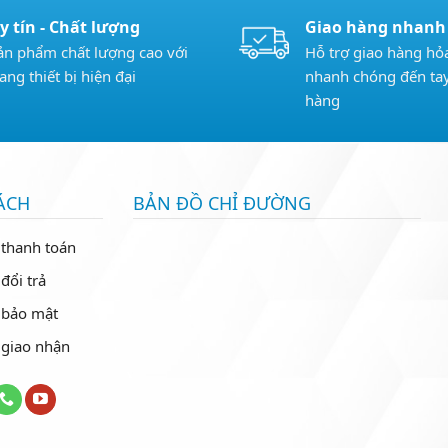
y tín - Chất lượng
Giao hàng nhanh
ản phẩm chất lượng cao với
Hỗ trợ giao hàng hỏa
rang thiết bị hiện đại
nhanh chóng đến ta
hàng
ÁCH
BẢN ĐỒ CHỈ ĐƯỜNG
 thanh toán
đổi trả
 bảo mật
 giao nhận