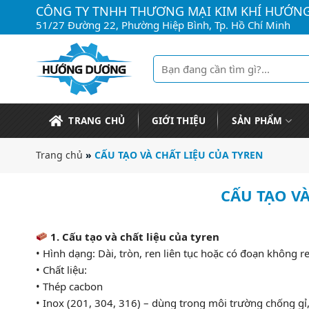
Bỏ
CÔNG TY TNHH THƯƠNG MẠI KIM KHÍ HƯỚN
qua
51/27 Đường 22, Phường Hiệp Bình, Tp. Hồ Chí Minh
nội
dung
Tìm
kiếm:
TRANG CHỦ
GIỚI THIỆU
SẢN PHẨM
Trang chủ
»
CẤU TẠO VÀ CHẤT LIỆU CỦA TYREN
CẤU TẠO VÀ
1. Cấu tạo và chất liệu của tyren
• Hình dạng: Dài, tròn, ren liên tục hoặc có đoạn không r
• Chất liệu:
• Thép cacbon
• Inox (201, 304, 316) – dùng trong môi trường chống gỉ,