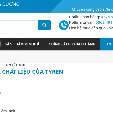
G DƯƠNG
Chuyên cung cấp sỉ/lẻ 
Hotline bán hàng:
0374 9
Hotline tư vấn:
0362 491
Liên hệ mua đèn qua Zal
SẢN PHẨM KIM KHÍ
CHÍNH SÁCH KHÁCH HÀNG
TIN
TIN TỨC MỚI
 CHẤT LIỆU CỦA TYREN
en.
 ẩm, axit