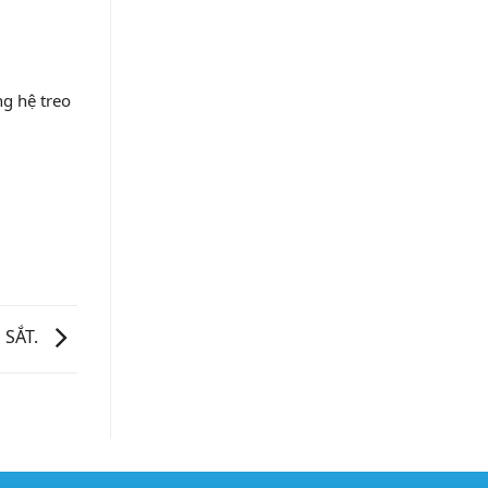
ng hệ treo
 SẮT.