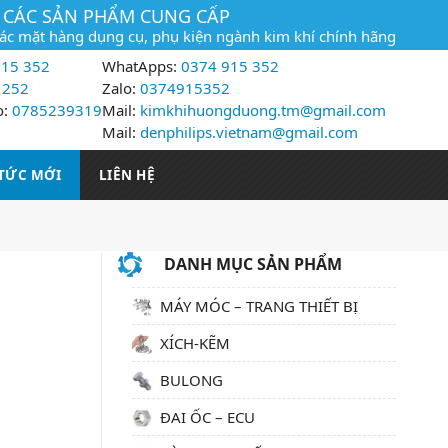
CÁC SẢN PHẨM CUNG CẤP
các mặt hàng dụng cụ, phụ kiện ngành kim khí chính hãng
15 352
WhatApps:
0374 915 352
 252
Zalo:
0374915352
o:
0785239319
Mail:
kimkhihuongduong.tm@gmail.com
Mail:
denphilips.vietnam@gmail.com
 TỨC MỚI
LIÊN HỆ
DANH MỤC SẢN PHẨM
MÁY MÓC – TRANG THIẾT BỊ
XÍCH-KẼM
BULONG
ĐAI ỐC – ECU