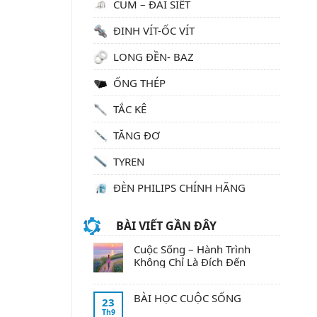
CÙM – ĐAI SIẾT
ĐINH VÍT-ỐC VÍT
LONG ĐỀN- BAZ
ỐNG THÉP
TẮC KÊ
TĂNG ĐƠ
TYREN
ĐÈN PHILIPS CHÍNH HÃNG
BÀI VIẾT GẦN ĐÂY
Cuộc Sống – Hành Trình
Không Chỉ Là Đích Đến
BÀI HỌC CUỘC SỐNG
23
Th9