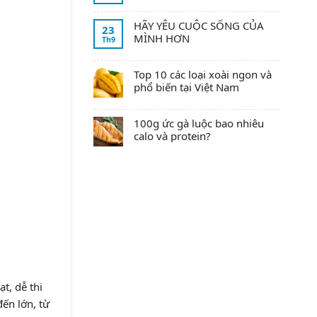
HÃY YÊU CUỘC SỐNG CỦA
23
MÌNH HƠN
Th9
Top 10 các loại xoài ngon và
phổ biến tại Việt Nam
100g ức gà luộc bao nhiêu
calo và protein?
t, dễ thi
đến lớn, từ