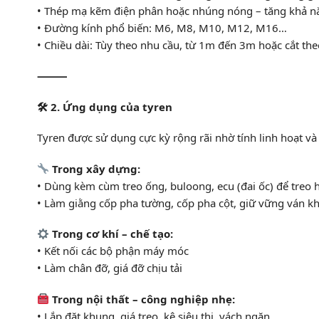
• Thép mạ kẽm điện phân hoặc nhúng nóng – tăng khả 
• Đường kính phổ biến: M6, M8, M10, M12, M16…
• Chiều dài: Tùy theo nhu cầu, từ 1m đến 3m hoặc cắt th
⸻
🛠 2. Ứng dụng của tyren
Tyren được sử dụng cực kỳ rộng rãi nhờ tính linh hoạt v
Trong xây dựng:
• Dùng kèm cùm treo ống, buloong, ecu (đai ốc) để treo 
• Làm giằng cốp pha tường, cốp pha cột, giữ vững ván kh
Trong cơ khí – chế tạo:
• Kết nối các bộ phận máy móc
• Làm chân đỡ, giá đỡ chịu tải
Trong nội thất – công nghiệp nhẹ:
• Lắp đặt khung, giá treo, kệ siêu thị, vách ngăn…