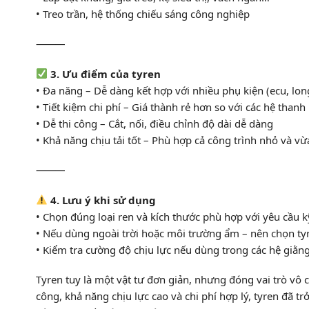
• Treo trần, hệ thống chiếu sáng công nghiệp
⸻
3. Ưu điểm của tyren
• Đa năng – Dễ dàng kết hợp với nhiều phụ kiện (ecu, lon
• Tiết kiệm chi phí – Giá thành rẻ hơn so với các hệ than
• Dễ thi công – Cắt, nối, điều chỉnh độ dài dễ dàng
• Khả năng chịu tải tốt – Phù hợp cả công trình nhỏ và vừ
⸻
4. Lưu ý khi sử dụng
• Chọn đúng loại ren và kích thước phù hợp với yêu cầu k
• Nếu dùng ngoài trời hoặc môi trường ẩm – nên chọn t
• Kiểm tra cường độ chịu lực nếu dùng trong các hệ giằng
Tyren tuy là một vật tư đơn giản, nhưng đóng vai trò vô c
công, khả năng chịu lực cao và chi phí hợp lý, tyren đã t