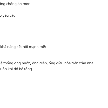
năng chống ăn mòn
eo yêu cầu
à khả năng kết nối mạnh mẽ
:
hệ thống ống nước, ống điện, ống điều hòa trên trần nhà.
uôn khi đổ bê tông.