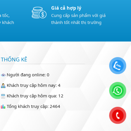
Giá cả hợp lý
 tốc,
Cung cấp sản phẩm với giá
y khách
thành tốt nhất thị trường
THỐNG KÊ
Người đang online: 0
Khách truy cập hôm nay: 4
Khách truy cập hôm qua: 12
Tổng khách truy cập: 2464