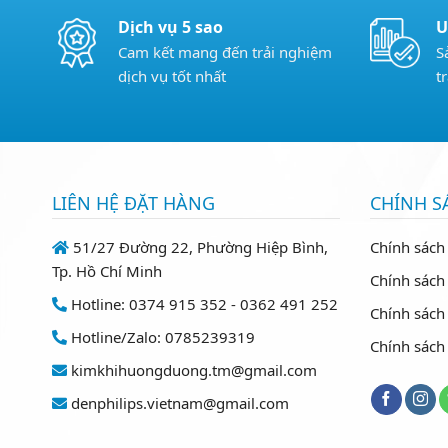
Dịch vụ 5 sao
U
Cam kết mang đến trải nghiệm
S
dịch vụ tốt nhất
t
LIÊN HỆ ĐẶT HÀNG
CHÍNH S
51/27 Đường 22, Phường Hiệp Bình,
Chính sách
Tp. Hồ Chí Minh
Chính sách 
Hotline: 0374 915 352 - 0362 491 252
Chính sách
Hotline/Zalo: 0785239319
Chính sách
kimkhihuongduong.tm@gmail.com
denphilips.vietnam@gmail.com