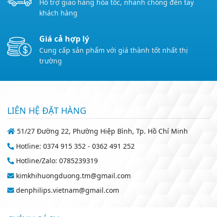
Hỗ trợ giao hàng hỏa tốc, nhanh chóng đến tay
khách hàng
Giá cả hợp lý
Cung cấp sản phẩm với giá thành tốt nhất thị
trường
LIÊN HỆ ĐẶT HÀNG
51/27 Đường 22, Phường Hiệp Bình, Tp. Hồ Chí Minh
Hotline: 0374 915 352 - 0362 491 252
Hotline/Zalo: 0785239319
kimkhihuongduong.tm@gmail.com
denphilips.vietnam@gmail.com