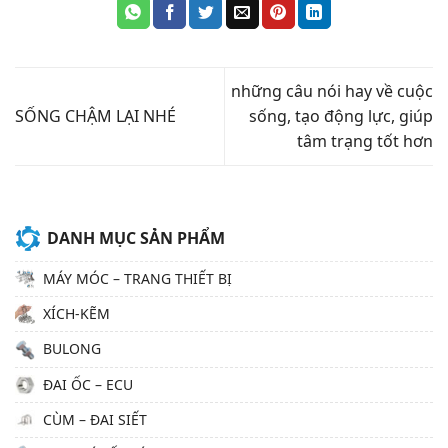
những câu nói hay về cuộc
SỐNG CHẬM LẠI NHÉ
sống, tạo động lực, giúp
tâm trạng tốt hơn
DANH MỤC SẢN PHẨM
MÁY MÓC – TRANG THIẾT BỊ
XÍCH-KẼM
BULONG
ĐAI ỐC – ECU
CÙM – ĐAI SIẾT