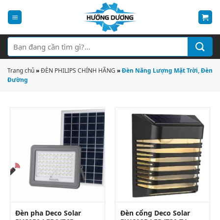
Bỏ
qua
nội
dung
Tìm
kiếm:
Trang chủ
»
ĐÈN PHILIPS CHÍNH HÃNG
»
Đèn Năng Lượng Mặt Trời, Đèn
Đường
Đèn pha Deco Solar
Đèn cổng Deco Solar