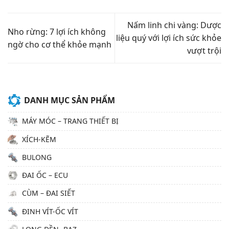
Nấm linh chi vàng: Dược
Nho rừng: 7 lợi ích không
liệu quý với lợi ích sức khỏe
ngờ cho cơ thể khỏe mạnh
vượt trội
DANH MỤC SẢN PHẨM
MÁY MÓC – TRANG THIẾT BỊ
XÍCH-KẼM
BULONG
ĐAI ỐC – ECU
CÙM – ĐAI SIẾT
ĐINH VÍT-ỐC VÍT