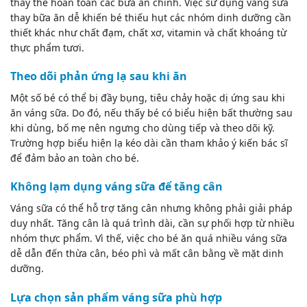
thay thế hoàn toàn các bữa ăn chính. Việc sử dụng váng sữa
thay bữa ăn dễ khiến bé thiếu hụt các nhóm dinh dưỡng cần
thiết khác như chất đạm, chất xơ, vitamin và chất khoáng từ
thực phẩm tươi.
Theo dõi phản ứng lạ sau khi ăn
Một số bé có thể bị đầy bụng,
tiêu chảy
hoặc dị ứng sau khi
ăn váng sữa. Do đó, nếu thấy bé có biểu hiện bất thường sau
khi dùng, bố mẹ nên ngưng cho dùng tiếp và theo dõi kỹ.
Trường hợp biểu hiện lạ kéo dài cần tham khảo ý kiến bác sĩ
để đảm bảo an toàn cho bé.
Không lạm dụng váng sữa để tăng cân
Váng sữa có thể hỗ trợ tăng cân nhưng không phải giải pháp
duy nhất. Tăng cân là quá trình dài, cần sự phối hợp từ nhiều
nhóm thực phẩm. Vì thế, việc cho bé ăn quá nhiều váng sữa
dễ dẫn đến thừa cân,
béo phì
và mất cân bằng về mặt dinh
dưỡng.
Lựa chọn sản phẩm váng sữa phù hợp