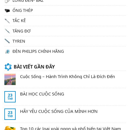
LONG ĐỀN- BAZ
ỐNG THÉP
TẮC KÊ
TĂNG ĐƠ
TYREN
ĐÈN PHILIPS CHÍNH HÃNG
BÀI VIẾT GẦN ĐÂY
Cuộc Sống – Hành Trình Không Chỉ Là Đích Đến
BÀI HỌC CUỘC SỐNG
23
Th9
HÃY YÊU CUỘC SỐNG CỦA MÌNH HƠN
23
Th9
Top 10 các loại xoài ngon và phổ biến tại Việt Nam