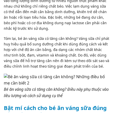
vào tổng lượng dinh dưỡng từ nhiều nguồn thực phẩm khác
nhau chứ không chỉ riêng chất béo. Việc lạm dụng váng sữa
có thể dẫn đến mất cân bằng dinh dưỡng, khiến trẻ dễ chán
ăn hoặc
rối loạn tiêu hóa
. Đặc biệt, những bé đang dư cân,
béo phì hoặc có cơ địa không dung nạp lactose cần phải cân
nhắc kỹ trước khi sử dụng.
Tóm lại, bé ăn váng sữa có tăng cân không? Váng sữa chỉ phát
huy hiệu quả bổ sung dưỡng chất khi dùng đúng cách và kết
hợp với chế độ ăn cân bằng, đa dạng các nhóm chất khác
như tinh bột, đạm, vitamin và khoáng chất. Do đó, việc dùng
váng sữa để hỗ trợ tăng cân nên đi kèm sự theo dõi sát sao và
điều chỉnh linh hoạt theo từng giai đoạn phát triển của bé.
Bé ăn váng sữa có tăng cân không? Điều này phụ thuộc vào
liều lượng và cách sử dụng cụ thể
Bật mí cách cho bé ăn váng sữa đúng