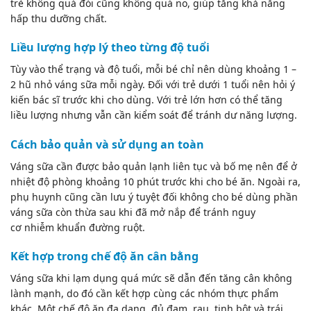
trẻ không quá đói cũng không quá no, giúp tăng khả năng
hấp thu dưỡng chất.
Liều lượng hợp lý theo từng độ tuổi
Tùy vào thể trạng và độ tuổi, mỗi bé chỉ nên dùng khoảng 1 –
2 hũ nhỏ váng sữa mỗi ngày. Đối với trẻ dưới 1 tuổi nên hỏi ý
kiến bác sĩ trước khi cho dùng. Với trẻ lớn hơn có thể tăng
liều lượng nhưng vẫn cần kiểm soát để tránh dư năng lượng.
Cách bảo quản và sử dụng an toàn
Váng sữa cần được bảo quản lạnh liên tục và bố mẹ nên để ở
nhiệt độ phòng khoảng 10 phút trước khi cho bé ăn. Ngoài ra,
phụ huynh cũng cần lưu ý tuyệt đối không cho bé dùng phần
váng sữa còn thừa sau khi đã mở nắp để tránh nguy
cơ
nhiễm khuẩn đường ruột
.
Kết hợp trong chế độ ăn cân bằng
Váng sữa khi lạm dụng quá mức sẽ dẫn đến tăng cân không
lành mạnh, do đó cần kết hợp cùng các nhóm thực phẩm
khác. Một chế độ ăn đa dạng, đủ đạm, rau, tinh bột và trái