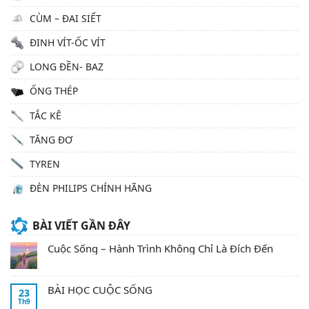
CÙM – ĐAI SIẾT
ĐINH VÍT-ỐC VÍT
LONG ĐỀN- BAZ
ỐNG THÉP
TẮC KÊ
TĂNG ĐƠ
TYREN
ĐÈN PHILIPS CHÍNH HÃNG
BÀI VIẾT GẦN ĐÂY
Cuộc Sống – Hành Trình Không Chỉ Là Đích Đến
BÀI HỌC CUỘC SỐNG
23
Th9