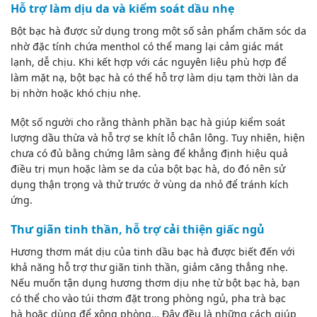
Hỗ trợ làm dịu da và kiểm soát dầu nhẹ
Bột bạc hà được sử dụng trong một số sản phẩm chăm sóc da
nhờ đặc tính chứa menthol có thể mang lại cảm giác mát
lạnh, dễ chịu. Khi kết hợp với các nguyên liệu phù hợp để
làm mặt nạ, bột bạc hà có thể hỗ trợ làm dịu tạm thời làn da
bị nhờn hoặc khó chịu nhẹ.
Một số người cho rằng thành phần bạc hà giúp kiểm soát
lượng dầu thừa và hỗ trợ se khít lỗ chân lông. Tuy nhiên, hiện
chưa có đủ bằng chứng lâm sàng để khẳng định hiệu quả
điều trị mụn hoặc làm se da của bột bạc hà, do đó nên sử
dụng thận trọng và thử trước ở vùng da nhỏ để tránh kích
ứng.
Thư giãn tinh thần, hỗ trợ cải thiện giấc ngủ
Hương thơm mát dịu của
tinh dầu bạc hà
được biết đến với
khả năng hỗ trợ thư giãn tinh thần, giảm căng thẳng nhẹ.
Nếu muốn tận dụng hương thơm dịu nhẹ từ bột bạc hà, bạn
có thể cho vào túi thơm đặt trong phòng ngủ, pha
trà bạc
hà
hoặc dùng để xông phòng… Đây đều là những cách giúp