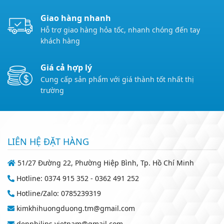
Giao hàng nhanh
Hỗ trợ giao hàng hỏa tốc, nhanh chóng đến tay
khách hàng
Giá cả hợp lý
Cung cấp sản phẩm với giá thành tốt nhất thị
trường
LIÊN HỆ ĐẶT HÀNG
51/27 Đường 22, Phường Hiệp Bình, Tp. Hồ Chí Minh
Hotline: 0374 915 352 - 0362 491 252
Hotline/Zalo: 0785239319
kimkhihuongduong.tm@gmail.com
denphilips.vietnam@gmail.com