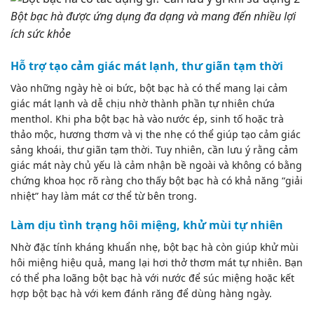
Bột bạc hà được ứng dụng đa dạng và mang đến nhiều lợi
ích sức khỏe
Hỗ trợ tạo cảm giác mát lạnh, thư giãn tạm thời
Vào những ngày hè oi bức, bột bạc hà có thể mang lại cảm
giác mát lạnh và dễ chịu nhờ thành phần tự nhiên chứa
menthol. Khi pha bột bạc hà vào nước ép, sinh tố hoặc trà
thảo mộc, hương thơm và vị the nhẹ có thể giúp tạo cảm giác
sảng khoái, thư giãn tạm thời. Tuy nhiên, cần lưu ý rằng cảm
giác mát này chủ yếu là cảm nhận bề ngoài và không có bằng
chứng khoa học rõ ràng cho thấy bột bạc hà có khả năng “giải
nhiệt” hay làm mát cơ thể từ bên trong.
Làm dịu tình trạng hôi miệng, khử mùi tự nhiên
Nhờ đặc tính kháng khuẩn nhẹ, bột bạc hà còn giúp khử mùi
hôi miệng hiệu quả, mang lại hơi thở thơm mát tự nhiên. Bạn
có thể pha loãng bột bạc hà với nước để súc miệng hoặc kết
hợp bột bạc hà với kem đánh răng để dùng hàng ngày.