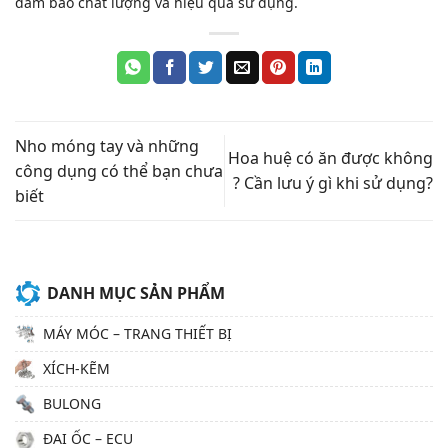
đảm bảo chất lượng và hiệu quả sử dụng.
Nho móng tay và những
Hoa huệ có ăn được không​
công dụng có thể bạn chưa
? Cần lưu ý gì khi sử dụng?
biết
DANH MỤC SẢN PHẨM
MÁY MÓC – TRANG THIẾT BỊ
XÍCH-KẼM
BULONG
ĐAI ỐC – ECU