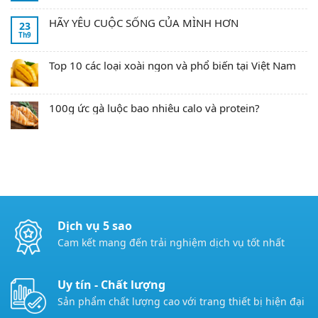
HÃY YÊU CUỘC SỐNG CỦA MÌNH HƠN
23
Th9
Top 10 các loại xoài ngon và phổ biến tại Việt Nam
100g ức gà luộc bao nhiêu calo và protein?
Dịch vụ 5 sao
Cam kết mang đến trải nghiệm dịch vụ tốt nhất
Uy tín - Chất lượng
Sản phẩm chất lượng cao với trang thiết bị hiện đại