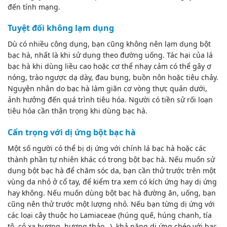
đến tính mạng.
Tuyệt đối không lạm dụng
Dù có nhiều công dụng, bạn cũng không nên lạm dụng bột
bạc hà, nhất là khi sử dụng theo đường uống.
Tác hại của lá
bạc hà
khi dùng liều cao hoặc cơ thể nhạy cảm có thể gây ợ
nóng, trào ngược dạ dày, đau bụng, buồn nôn hoặc tiêu chảy.
Nguyên nhân do bạc hà làm giãn cơ vòng thực quản dưới,
ảnh hưởng đến quá trình tiêu hóa. Người có tiền sử rối loạn
tiêu hóa cần thận trọng khi dùng bạc hà.
Cẩn trọng với dị ứng bột bạc hà
Một số người có thể bị dị ứng với chính lá bạc hà hoặc các
thành phần tự nhiên khác có trong bột bạc hà. Nếu muốn sử
dụng bột bạc hà để chăm sóc da, bạn cần thử trước trên một
vùng da nhỏ ở cổ tay, để kiểm tra xem có kích ứng hay dị ứng
hay không. Nếu muốn dùng bột bạc hà đường ăn, uống, bạn
cũng nên thử trước một lượng nhỏ. Nếu bạn từng dị ứng với
các loại cây thuộc họ Lamiaceae (húng quế, húng chanh, tía
tô, cỏ xạ hương, hương thảo…), khả năng dị ứng chéo với bạc