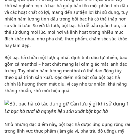
khô và nghiền mịn lá bạc hà giúp bảo tồn một phần tinh dầu
và các hoạt chất có lợi, mang đến sự tiện lợi khi sử dụng, tuy
nhiên hàm lượng tinh dầu trong bột bạc hà có thể thấp hơn
so với lá tươi. So với lá tươi, bột bạc hà dễ bảo quản hơn, có
thể sử dụng mọi lúc, mọi nơi và linh hoạt trong nhiều mục
đích khác nhau như pha chế, thực phẩm, chăm sóc sức khỏe
hay làm đẹp.
Bột bạc hà chứa một lượng nhất định tinh dầu tự nhiên, bao
gồm cả
menthol
– hoạt chất mang lại cảm giác mát lạnh đặc
trưng. Tuy nhiên hàm lượng menthol có thể dao động tùy
theo quá trình sản xuất. Đặc điểm nổi bật của bột bạc hà
chính là hương thơm mát dịu, vị cay nhẹ tự nhiên, khả năng
kháng khuẩn, khử mùi hiệu quả.
Lá bạc hà tươi là nguyên liệu sản xuất bột bạc hà
Nhờ những đặc điểm này, bột bạc hà được ứng dụng rộng rãi
trong lĩnh vực thực phẩm (làm gia vị, pha trà, đồ uống), mỹ