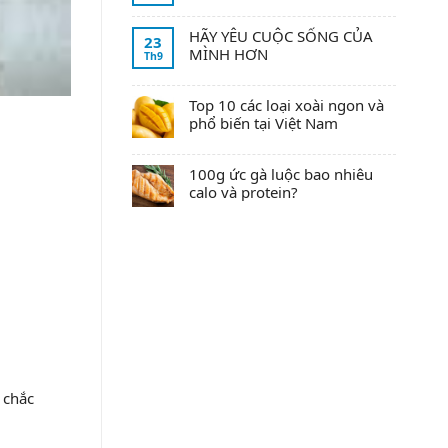
HÃY YÊU CUỘC SỐNG CỦA
23
MÌNH HƠN
Th9
Top 10 các loại xoài ngon và
phổ biến tại Việt Nam
100g ức gà luộc bao nhiêu
calo và protein?
 chắc