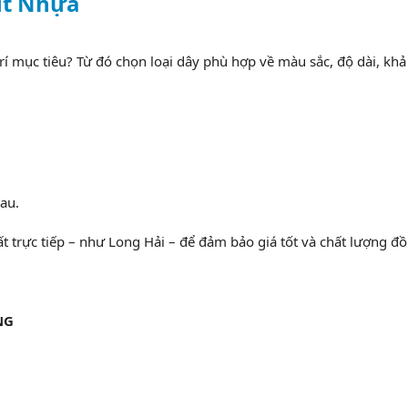
út Nhựa
trí mục tiêu? Từ đó chọn loại dây phù hợp về màu sắc, độ dài, kh
au.
t trực tiếp – như Long Hải – để đảm bảo giá tốt và chất lượng đ
NG