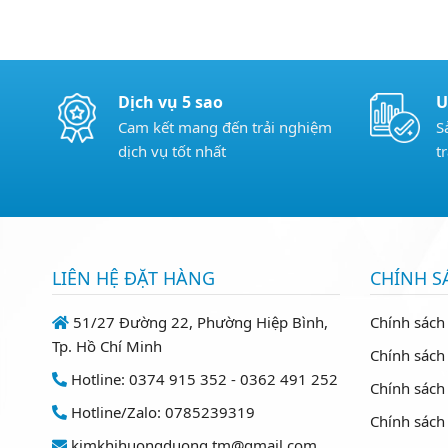
Dịch vụ 5 sao
U
Cam kết mang đến trải nghiệm
S
dịch vụ tốt nhất
t
LIÊN HỆ ĐẶT HÀNG
CHÍNH S
51/27 Đường 22, Phường Hiệp Bình,
Chính sách
Tp. Hồ Chí Minh
Chính sách 
Hotline: 0374 915 352 - 0362 491 252
Chính sách
Hotline/Zalo: 0785239319
Chính sách
kimkhihuongduong.tm@gmail.com