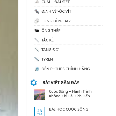
CÙM – ĐAI SIẾT
ĐINH VÍT-ỐC VÍT
LONG ĐỀN- BAZ
ỐNG THÉP
TẮC KÊ
TĂNG ĐƠ
TYREN
ĐÈN PHILIPS CHÍNH HÃNG
BÀI VIẾT GẦN ĐÂY
Cuộc Sống – Hành Trình
Không Chỉ Là Đích Đến
BÀI HỌC CUỘC SỐNG
23
Th9