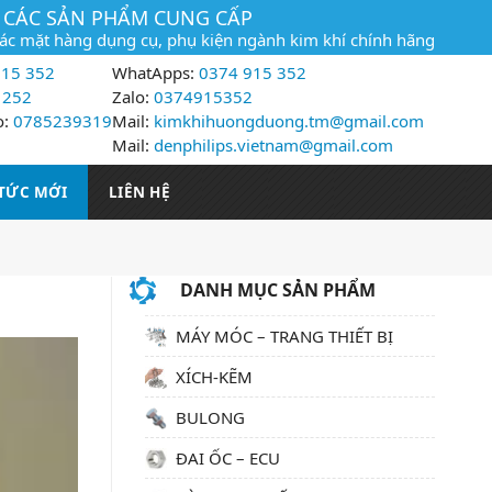
CÁC SẢN PHẨM CUNG CẤP
các mặt hàng dụng cụ, phụ kiện ngành kim khí chính hãng
15 352
WhatApps:
0374 915 352
 252
Zalo:
0374915352
o:
0785239319
Mail:
kimkhihuongduong.tm@gmail.com
Mail:
denphilips.vietnam@gmail.com
 TỨC MỚI
LIÊN HỆ
DANH MỤC SẢN PHẨM
MÁY MÓC – TRANG THIẾT BỊ
XÍCH-KẼM
BULONG
ĐAI ỐC – ECU