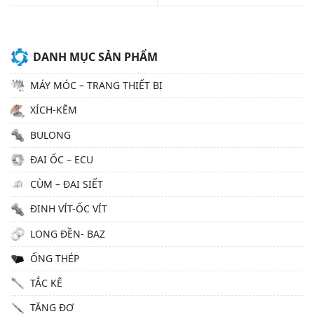
DANH MỤC SẢN PHẨM
MÁY MÓC – TRANG THIẾT BỊ
XÍCH-KẼM
BULONG
ĐAI ỐC – ECU
CÙM – ĐAI SIẾT
ĐINH VÍT-ỐC VÍT
LONG ĐỀN- BAZ
ỐNG THÉP
TẮC KÊ
TĂNG ĐƠ