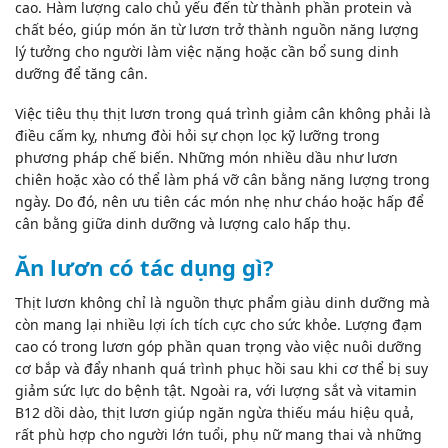
cao. Hàm lượng calo chủ yếu đến từ thành phần protein và
chất béo, giúp món ăn từ lươn trở thành nguồn năng lượng
lý tưởng cho người làm việc nặng hoặc cần bổ sung dinh
dưỡng để
tăng cân
.
Việc tiêu thụ thịt lươn trong quá trình giảm cân không phải là
điều cấm kỵ, nhưng đòi hỏi sự chọn lọc kỹ lưỡng trong
phương pháp chế biến. Những món nhiều dầu như lươn
chiên hoặc xào có thể làm phá vỡ cân bằng năng lượng trong
ngày. Do đó, nên ưu tiên các món nhẹ như cháo hoặc hấp để
cân bằng giữa dinh dưỡng và lượng calo hấp thụ.
Ăn lươn có tác dụng gì?
Thịt lươn không chỉ là nguồn thực phẩm giàu dinh dưỡng mà
còn mang lại nhiều lợi ích tích cực cho sức khỏe. Lượng đạm
cao có trong lươn góp phần quan trọng vào việc nuôi dưỡng
cơ bắp và đẩy nhanh quá trình phục hồi sau khi cơ thể bị suy
giảm sức lực do bệnh tật. Ngoài ra, với lượng sắt và vitamin
B12 dồi dào, thịt lươn giúp ngăn ngừa
thiếu máu
hiệu quả,
rất phù hợp cho người lớn tuổi, phụ nữ mang thai và những