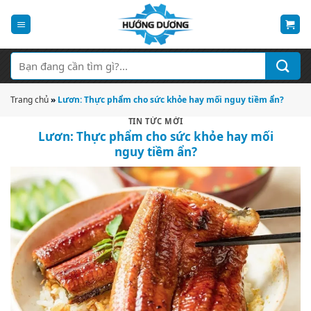
Bỏ
qua
nội
dung
Tìm
kiếm:
Trang chủ
»
Lươn: Thực phẩm cho sức khỏe hay mối nguy tiềm ẩn?
TIN TỨC MỚI
Lươn: Thực phẩm cho sức khỏe hay mối
nguy tiềm ẩn?