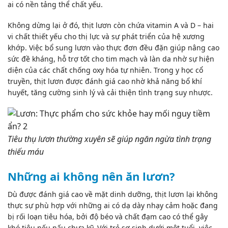
ai có nền tảng thể chất yếu.
Không dừng lại ở đó, thịt lươn còn chứa vitamin A và D – hai
vi chất thiết yếu cho thị lực và sự phát triển của hệ xương
khớp. Việc bổ sung lươn vào thực đơn đều đặn giúp nâng cao
sức đề kháng, hỗ trợ tốt cho tim mạch và làn da nhờ sự hiện
diện của các chất chống oxy hóa tự nhiên. Trong y học cổ
truyền, thịt lươn được đánh giá cao nhờ khả năng bổ khí
huyết, tăng cường sinh lý và cải thiện tình trạng suy nhược.
Tiêu thụ lươn thường xuyên sẽ giúp ngăn ngừa tình trạng
thiếu máu
Những ai không nên ăn lươn?
Dù được đánh giá cao về mặt dinh dưỡng, thịt lươn lại không
thực sự phù hợp với những ai có dạ dày nhạy cảm hoặc đang
bị
rối loạn tiêu hóa
, bởi độ béo và chất đạm cao có thể gây
khó tiêu nếu nấu chưa kỹ. Với trẻ sơ sinh dưới một tuổi, việc