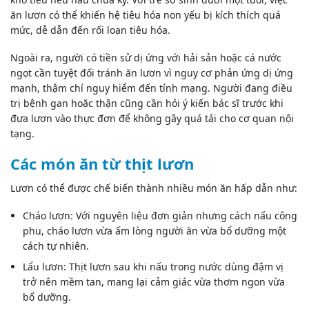
ăn lươn có thể khiến hệ tiêu hóa non yếu bị kích thích quá
mức, dễ dẫn đến rối loạn tiêu hóa.
Ngoài ra, người có tiền sử dị ứng với hải sản hoặc cá nước
ngọt cần tuyệt đối tránh ăn lươn vì nguy cơ phản ứng dị ứng
mạnh, thậm chí nguy hiểm đến tính mạng. Người đang điều
trị bệnh gan hoặc thận cũng cần hỏi ý kiến bác sĩ trước khi
đưa lươn vào thực đơn để không gây quá tải cho cơ quan nội
tạng.
Các món ăn từ thịt lươn
Lươn có thể được chế biến thành nhiều món ăn hấp dẫn như:
Cháo lươn: Với nguyên liệu đơn giản nhưng cách nấu công
phu, cháo lươn vừa ấm lòng người ăn vừa bổ dưỡng một
cách tự nhiên.
Lẩu lươn: Thịt lươn sau khi nấu trong nước dùng đậm vị
trở nên mềm tan, mang lại cảm giác vừa thơm ngon vừa
bổ dưỡng.