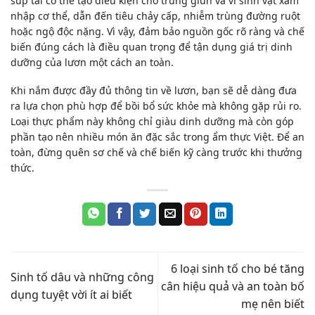
súp tái có thể tạo điều kiện cho trứng giun và vi sinh vật xâm
nhập cơ thể, dẫn đến tiêu chảy cấp, nhiễm trùng đường ruột
hoặc ngộ độc nặng. Vì vậy, đảm bảo nguồn gốc rõ ràng và chế
biến đúng cách là điều quan trọng để tận dụng giá trị dinh
dưỡng của lươn một cách an toàn.
Khi nắm được đầy đủ thông tin về
lươn
, bạn sẽ dễ dàng đưa
ra lựa chọn phù hợp để bồi bổ sức khỏe mà không gặp rủi ro.
Loại thực phẩm này không chỉ giàu dinh dưỡng mà còn góp
phần tạo nên nhiều món ăn đặc sắc trong ẩm thực Việt. Để an
toàn, đừng quên sơ chế và chế biến kỹ càng trước khi thưởng
thức.
6 loại sinh tố cho bé tăng
Sinh tố dâu và những công
cân hiệu quả và an toàn bố
dụng tuyệt vời ít ai biết
mẹ nên biết