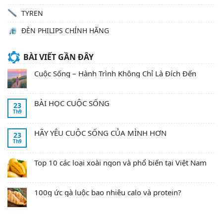
TYREN
ĐÈN PHILIPS CHÍNH HÃNG
BÀI VIẾT GẦN ĐÂY
Cuộc Sống – Hành Trình Không Chỉ Là Đích Đến
BÀI HỌC CUỘC SỐNG
23
Th9
HÃY YÊU CUỘC SỐNG CỦA MÌNH HƠN
23
Th9
Top 10 các loại xoài ngon và phổ biến tại Việt Nam
100g ức gà luộc bao nhiêu calo và protein?