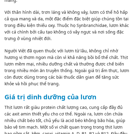
máng.
Với thân hình dài, trơn láng và không vảy, lươn có thể hô hấp
cả qua mang và da, một đặc điểm đặc biệt giúp chúng tồn tại
trong điều kiện thiếu oxy. Thuộc họ Synbranchidae, lươn khác
với cá chình bởi cấu tạo không có vây ngực và nơi sống đặc
trưng ở vùng nhiệt đới.
Người Việt đã quen thuộc với lươn từ lâu, không chỉ nhờ
hương vị thơm ngon mà còn vì khả năng
bồi bổ
thể chất. Thịt
lươn mềm mại, nhiều dưỡng chất và thường được chế biến
trong nhiều món ăn truyền thống. Ngoài giá trị ẩm thực, lươn
còn được dùng trong các bài thuốc dân gian để tăng sức
khỏe và hồi phục thể trạng.
Giá trị dinh dưỡng của lươn
Thịt lươn rất giàu protein chất lượng cao, cung cấp đầy đủ
các axit amin thiết yếu cho cơ thể. Ngoài ra, lươn còn chứa
nhiều chất béo tốt, chủ yếu là acid béo không bão hòa, giúp
bảo vệ tim mạch. Một số vi chất quan trọng trong thịt lươn
bao gồm sắt, kẽm, canxi, vitamin A, D, B1, B2 và B12. Đây đều