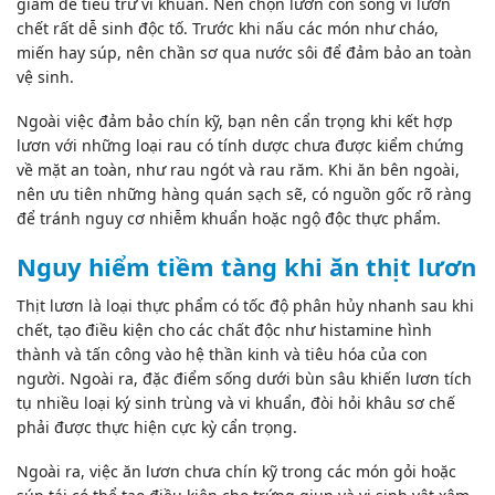
giấm để tiêu trừ vi khuẩn. Nên chọn lươn còn sống vì lươn
chết rất dễ sinh độc tố. Trước khi nấu các món như cháo,
miến hay súp, nên chần sơ qua nước sôi để đảm bảo an toàn
vệ sinh.
Ngoài việc đảm bảo chín kỹ, bạn nên cẩn trọng khi kết hợp
lươn với những loại rau có tính dược chưa được kiểm chứng
về mặt an toàn, như rau ngót và rau răm. Khi ăn bên ngoài,
nên ưu tiên những hàng quán sạch sẽ, có nguồn gốc rõ ràng
để tránh nguy cơ nhiễm khuẩn hoặc
ngộ độc thực phẩm
.
Nguy hiểm tiềm tàng khi ăn thịt lươn
Thịt lươn là loại thực phẩm có tốc độ phân hủy nhanh sau khi
chết, tạo điều kiện cho các chất độc như histamine hình
thành và tấn công vào hệ thần kinh và tiêu hóa của con
người. Ngoài ra, đặc điểm sống dưới bùn sâu khiến lươn tích
tụ nhiều loại ký sinh trùng và vi khuẩn, đòi hỏi khâu sơ chế
phải được thực hiện cực kỳ cẩn trọng.
Ngoài ra, việc ăn lươn chưa chín kỹ trong các món gỏi hoặc