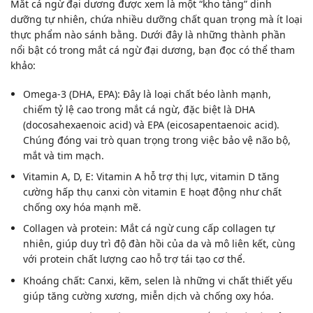
Mắt cá ngừ đại dương được xem là một “kho tàng” dinh
dưỡng tự nhiên, chứa nhiều dưỡng chất quan trọng mà ít loại
thực phẩm nào sánh bằng. Dưới đây là những thành phần
nổi bật có trong mắt cá ngừ đại dương, bạn đọc có thể tham
khảo:
Omega-3
(DHA, EPA): Đây là loại chất béo lành mạnh,
chiếm tỷ lệ cao trong mắt cá ngừ, đặc biệt là DHA
(docosahexaenoic acid) và EPA (eicosapentaenoic acid).
Chúng đóng vai trò quan trọng trong việc bảo vệ não bộ,
mắt và tim mạch.
Vitamin A, D, E: Vitamin A hỗ trợ thị lực, vitamin D tăng
cường hấp thụ canxi còn vitamin E hoạt động như chất
chống oxy hóa mạnh mẽ.
Collagen và protein: Mắt cá ngừ cung cấp collagen tự
nhiên, giúp duy trì độ đàn hồi của da và mô liên kết, cùng
với protein chất lượng cao hỗ trợ tái tạo cơ thể.
Khoáng chất: Canxi, kẽm, selen là những vi chất thiết yếu
giúp tăng cường xương, miễn dịch và chống oxy hóa.