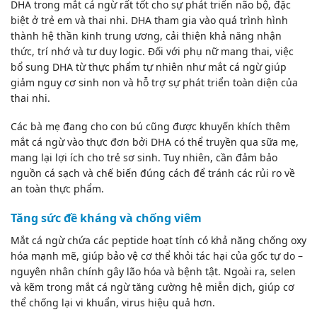
DHA trong mắt cá ngừ rất tốt cho sự phát triển não bộ, đặc
biệt ở trẻ em và thai nhi. DHA tham gia vào quá trình hình
thành hệ thần kinh trung ương, cải thiện khả năng nhận
thức, trí nhớ và tư duy logic. Đối với phụ nữ mang thai, việc
bổ sung DHA từ thực phẩm tự nhiên như mắt cá ngừ giúp
giảm nguy cơ sinh non và hỗ trợ sự phát triển toàn diện của
thai nhi.
Các bà mẹ đang cho con bú cũng được khuyến khích thêm
mắt cá ngừ vào thực đơn bởi DHA có thể truyền qua sữa mẹ,
mang lại lợi ích cho trẻ sơ sinh. Tuy nhiên, cần đảm bảo
nguồn cá sạch và chế biến đúng cách để tránh các rủi ro về
an toàn thực phẩm.
Tăng sức đề kháng và chống viêm
Mắt cá ngừ chứa các peptide hoạt tính có khả năng chống oxy
hóa mạnh mẽ, giúp bảo vệ cơ thể khỏi tác hại của gốc tự do –
nguyên nhân chính gây lão hóa và bệnh tật. Ngoài ra, selen
và kẽm trong mắt cá ngừ tăng cường hệ miễn dịch, giúp cơ
thể chống lại vi khuẩn, virus hiệu quả hơn.