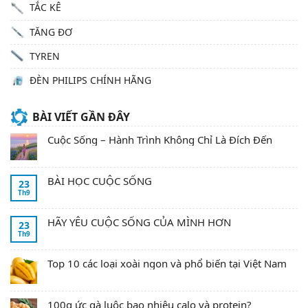
TẮC KÊ
TĂNG ĐƠ
TYREN
ĐÈN PHILIPS CHÍNH HÃNG
BÀI VIẾT GẦN ĐÂY
Cuộc Sống – Hành Trình Không Chỉ Là Đích Đến
BÀI HỌC CUỘC SỐNG
23
Th9
HÃY YÊU CUỘC SỐNG CỦA MÌNH HƠN
23
Th9
Top 10 các loại xoài ngon và phổ biến tại Việt Nam
100g ức gà luộc bao nhiêu calo và protein?