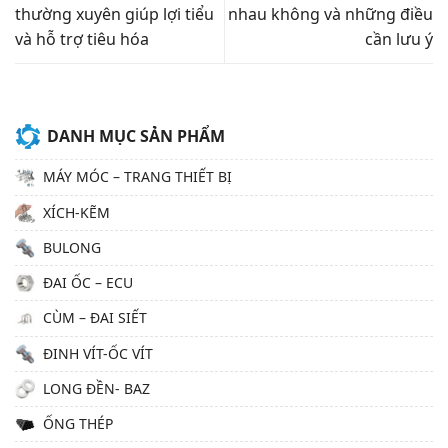
thường xuyên giúp lợi tiểu
nhau không và những điều
và hỗ trợ tiêu hóa
cần lưu ý
DANH MỤC SẢN PHẨM
MÁY MÓC – TRANG THIẾT BỊ
XÍCH-KẼM
BULONG
ĐAI ỐC – ECU
CÙM – ĐAI SIẾT
ĐINH VÍT-ỐC VÍT
LONG ĐỀN- BAZ
ỐNG THÉP