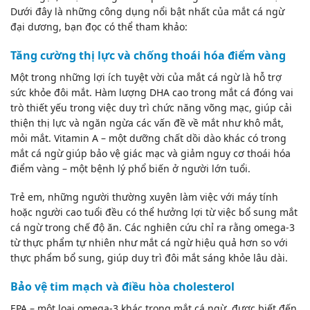
Dưới đây là những công dụng nổi bật nhất của mắt cá ngừ
đại dương, bạn đọc có thể tham khảo:
Tăng cường thị lực và chống thoái hóa điểm vàng
Một trong những lợi ích tuyệt vời của mắt cá ngừ là hỗ trợ
sức khỏe đôi mắt. Hàm lượng DHA cao trong mắt cá đóng vai
trò thiết yếu trong việc duy trì chức năng võng mạc, giúp cải
thiện thị lực và ngăn ngừa các vấn đề về mắt như khô mắt,
mỏi mắt. Vitamin A – một dưỡng chất dồi dào khác có trong
mắt cá ngừ giúp bảo vệ giác mạc và giảm nguy cơ
thoái hóa
điểm vàng
– một bệnh lý phổ biến ở người lớn tuổi.
Trẻ em, những người thường xuyên làm việc với máy tính
hoặc người cao tuổi đều có thể hưởng lợi từ việc bổ sung mắt
cá ngừ trong chế độ ăn. Các nghiên cứu chỉ ra rằng omega-3
từ thực phẩm tự nhiên như mắt cá ngừ hiệu quả hơn so với
thực phẩm bổ sung, giúp duy trì đôi mắt sáng khỏe lâu dài.
Bảo vệ tim mạch và điều hòa cholesterol
EPA – một loại omega-3 khác trong mắt cá ngừ, được biết đến