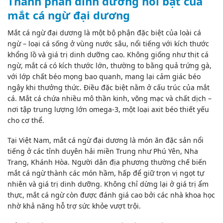
Thành phần dinh dưỡng nổi bật của
mắt cá ngừ đại dương
Mắt
cá ngừ
đại dương là một bộ phận đặc biệt của loài cá
ngừ – loại cá sống ở vùng nước sâu, nổi tiếng với kích thước
khổng lồ và giá trị dinh dưỡng cao. Không giống như thịt cá
ngừ, mắt cá có kích thước lớn, thường to bằng quả trứng gà,
với lớp chất béo mọng bao quanh, mang lại cảm giác béo
ngậy khi thưởng thức. Điều đặc biệt nằm ở cấu trúc của mắt
cá. Mắt cá chứa nhiều mô thần kinh, võng mạc và chất dịch –
nơi tập trung lượng lớn omega-3, một loại axit béo thiết yếu
cho cơ thể.
Tại Việt Nam, mắt cá ngừ đại dương là món ăn đặc sản nổi
tiếng ở các tỉnh duyên hải miền Trung như Phú Yên, Nha
Trang, Khánh Hòa. Người dân địa phương thường chế biến
mắt cá ngừ thành các món hầm, hấp để giữ trọn vị ngọt tự
nhiên và giá trị dinh dưỡng. Không chỉ dừng lại ở giá trị ẩm
thực, mắt cá ngừ còn được đánh giá cao bởi các nhà khoa học
nhờ khả năng hỗ trợ sức khỏe vượt trội.