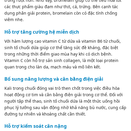
trong ruột non. Nhờ vậy, bromelain giúp cơ thể tiêu hóa tốt
các thực phẩm giàu đạm như thịt, cá, trứng. Bên cạnh tác
dụng phân giải protein, bromelain còn có đặc tính chống
viêm nhẹ.
Hỗ trợ tăng cường hệ miễn dịch
Với hàm lượng cao vitamin C từ dứa và vitamin B6 từ chuối,
sinh tố chuối dứa giúp cơ thể tăng sức đề kháng, đặc biệt
trong những thời điểm giao mùa hay khi có dịch bệnh.
Vitamin C còn hỗ trợ sản sinh collagen, là một loại protein
quan trọng cho làn da, mạch máu và mô liên kết.
Bổ sung năng lượng và cân bằng điện giải
Kali trong chuối đóng vai trò then chốt trong việc điều hòa
hoạt động cơ tim và cân bằng điện giải trong cơ thể. Đối với
người tập thể thao, sinh tố chuối dứa là một thức uống hồi
phục lý tưởng sau vận động nhờ khả năng bù nước, cung cấp
đường tự nhiên và khoáng chất cần thiết.
Hỗ trợ kiểm soát cân nặng