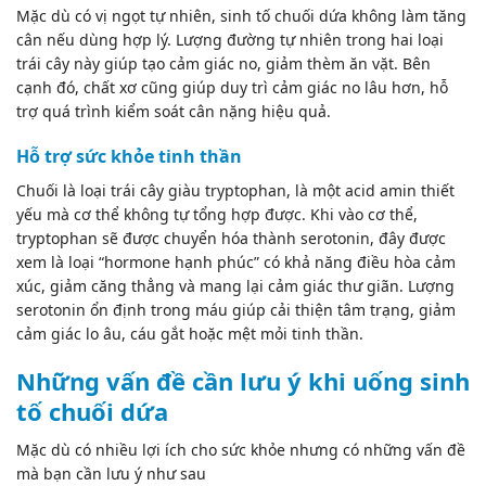
Mặc dù có vị ngọt tự nhiên, sinh tố chuối dứa không làm tăng
cân nếu dùng hợp lý. Lượng đường tự nhiên trong hai loại
trái cây này giúp tạo cảm giác no, giảm thèm ăn vặt. Bên
cạnh đó, chất xơ cũng giúp duy trì cảm giác no lâu hơn, hỗ
trợ quá trình kiểm soát cân nặng hiệu quả.
Hỗ trợ sức khỏe tinh thần
Chuối là loại trái cây giàu
tryptophan
, là một acid amin thiết
yếu mà cơ thể không tự tổng hợp được. Khi vào cơ thể,
tryptophan sẽ được chuyển hóa thành serotonin, đây được
xem là loại “hormone hạnh phúc” có khả năng điều hòa cảm
xúc, giảm căng thẳng và mang lại cảm giác thư giãn. Lượng
serotonin ổn định trong máu giúp cải thiện tâm trạng, giảm
cảm giác lo âu, cáu gắt hoặc mệt mỏi tinh thần.
Những vấn đề cần lưu ý khi uống sinh
tố chuối dứa
Mặc dù có nhiều lợi ích cho sức khỏe nhưng có những vấn đề
mà bạn cần lưu ý như sau