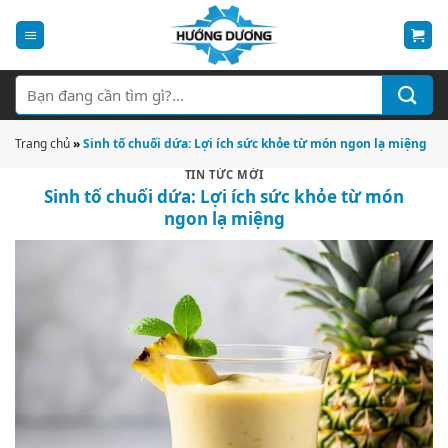
Bỏ
qua
nội
dung
Tìm
kiếm:
Trang chủ
»
Sinh tố chuối dứa: Lợi ích sức khỏe từ món ngon lạ miệng
TIN TỨC MỚI
Sinh tố chuối dứa: Lợi ích sức khỏe từ món
ngon lạ miệng