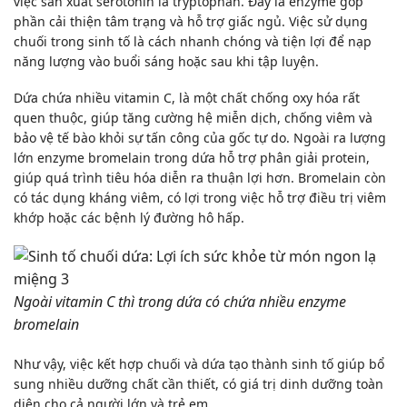
việc sản xuất serotonin là tryptophan. Đây là enzyme góp
phần cải thiện tâm trạng và hỗ trợ giấc ngủ. Việc sử dụng
chuối trong sinh tố là cách nhanh chóng và tiện lợi để nạp
năng lượng vào buổi sáng hoặc sau khi tập luyện.
Dứa chứa nhiều vitamin C, là một chất chống oxy hóa rất
quen thuộc, giúp tăng cường hệ miễn dịch, chống viêm và
bảo vệ tế bào khỏi sự tấn công của gốc tự do. Ngoài ra lượng
lớn enzyme bromelain trong dứa hỗ trợ phân giải protein,
giúp quá trình tiêu hóa diễn ra thuận lợi hơn. Bromelain còn
có tác dụng kháng viêm, có lợi trong việc hỗ trợ điều trị viêm
khớp hoặc các bệnh lý đường hô hấp.
Ngoài vitamin C thì trong dứa có chứa nhiều enzyme
bromelain
Như vậy, việc kết hợp chuối và dứa tạo thành sinh tố giúp bổ
sung nhiều dưỡng chất cần thiết, có giá trị dinh dưỡng toàn
diện cho cả người lớn và trẻ em.