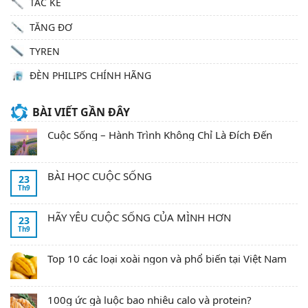
TẮC KÊ
TĂNG ĐƠ
TYREN
ĐÈN PHILIPS CHÍNH HÃNG
BÀI VIẾT GẦN ĐÂY
Cuộc Sống – Hành Trình Không Chỉ Là Đích Đến
BÀI HỌC CUỘC SỐNG
23
Th9
HÃY YÊU CUỘC SỐNG CỦA MÌNH HƠN
23
Th9
Top 10 các loại xoài ngon và phổ biến tại Việt Nam
100g ức gà luộc bao nhiêu calo và protein?