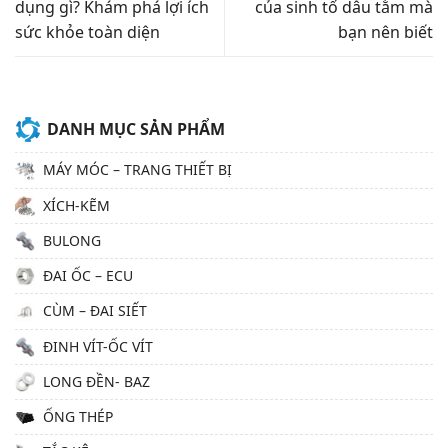
dụng gì? Khám phá lợi ích
của sinh tố dâu tằm mà
sức khỏe toàn diện
bạn nên biết
DANH MỤC SẢN PHẨM
MÁY MÓC – TRANG THIẾT BỊ
XÍCH-KẼM
BULONG
ĐAI ỐC – ECU
CÙM – ĐAI SIẾT
ĐINH VÍT-ỐC VÍT
LONG ĐỀN- BAZ
ỐNG THÉP